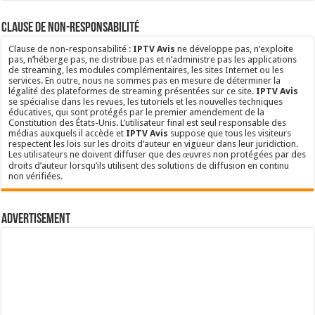
Clause de non-responsabilité
Clause de non-responsabilité :
IPTV Avis
ne développe pas, n’exploite
pas, n’héberge pas, ne distribue pas et n’administre pas les applications
de streaming, les modules complémentaires, les sites Internet ou les
services. En outre, nous ne sommes pas en mesure de déterminer la
légalité des plateformes de streaming présentées sur ce site.
IPTV Avis
se spécialise dans les revues, les tutoriels et les nouvelles techniques
éducatives, qui sont protégés par le premier amendement de la
Constitution des États-Unis. L’utilisateur final est seul responsable des
médias auxquels il accède et
IPTV Avis
suppose que tous les visiteurs
respectent les lois sur les droits d’auteur en vigueur dans leur juridiction.
Les utilisateurs ne doivent diffuser que des œuvres non protégées par des
droits d’auteur lorsqu’ils utilisent des solutions de diffusion en continu
non vérifiées.
Advertisement