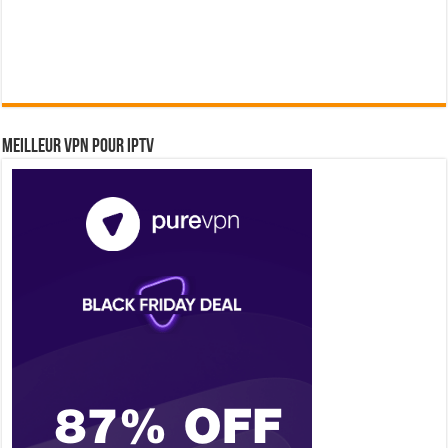
Meilleur VPN pour IPTV